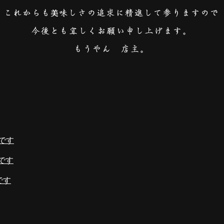
です
です
です