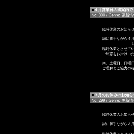
■
４月営業日の御案内で
No: 300 / Genre: 更新情報 
臨時休業のお知ら
誠に勝手ながら４
１５日（月）
臨時休業とさせて
ご迷惑をお掛けい
尚、土曜日、日曜
ご理解とご協力の
■
３月のお休みのお知ら
No: 299 / Genre: 更新情報 
臨時休業のお知ら
誠に勝手ながら３
２１日