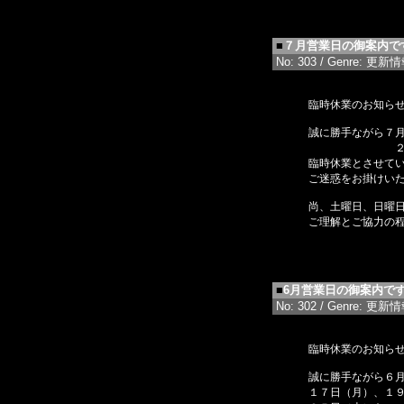
■
７月営業日の御案内で
No: 303 / Genre: 更新情報 
臨時休業のお知ら
誠に勝手ながら７
２３日（火
臨時休業とさせて
ご迷惑をお掛けい
尚、土曜日、日曜
ご理解とご協力の
■
6月営業日の御案内で
No: 302 / Genre: 更新情報 
臨時休業のお知ら
誠に勝手ながら６
１７日（月）、１