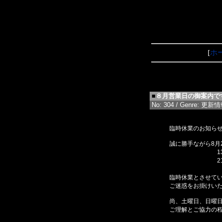
[
ホ
■
８月営業日の御案内で
No: 304 / Genre: 更新情報 
臨時休業のお知ら
誠に勝手ながら8月
13日（火
21日（水
29日
臨時休業とさせて
ご迷惑をお掛けい
尚、土曜日、日曜
ご理解とご協力の