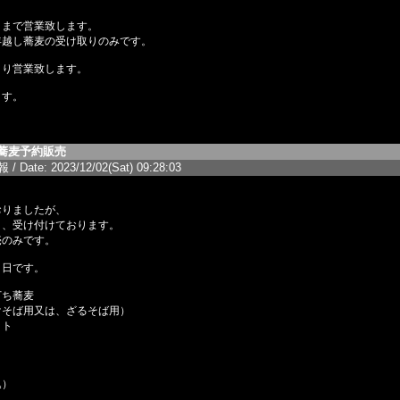
）まで営業致します。
年越し蕎麦の受け取りのみです。
より営業致します。
ます。
蕎麦予約販売
/ Date: 2023/12/02(Sat) 09:28:03
おりましたが、
り、受け付けております。
売のみです。
１日です。
打ち蕎麦
けそば用又は、ざるそば用）
ット
）
込）