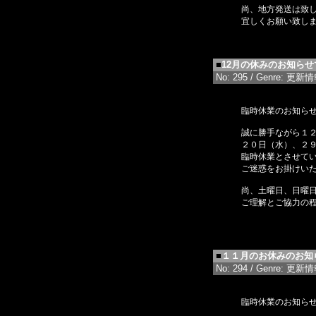
尚、地方発送は致
宜しくお願い致し
■
12月の休みのお知らせ
No: 295 / Genre: 更新情報 
臨時休業のお知ら
誠に勝手ながら１
２０日（水）、２
臨時休業とさせて
ご迷惑をお掛けい
尚、土曜日、日曜
ご理解とご協力の
■
１１月のお休みのお知
No: 294 / Genre: 更新情報 
臨時休業のお知ら