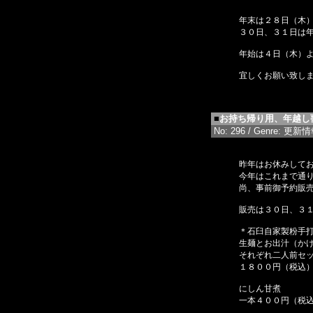
年末は２８日（木
３０日、３１日は
年始は４日（木）
宜しくお願い致し
■
お持ち帰り用、年越し
No: 296 / Genre: 更新情報 
昨年はお休みして
今年はこれまで通
尚、事前御予約販
販売は３０日、３
＊石臼自家製粉手
生麺とお出汁（か
それぞれ二人前セ
１８００円（税込
にしん甘煮
一本４００円（税