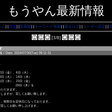
もうやん最新情報
ーム
] [
戻る
] [
新着順
] [
キーワード検索
] [
過去ログ
] [
ユーザー設定
] [
[3/8]
す
/ Date: 2024/07/30(Tue) 09:11:31
せ
2日（金）、6日（火）、
）、14日（水）
）、23日（金）
（木）を
いただきます。
たしますが、宜しくお願い致します。
日、祝祭日を定休日になっております。
程宜しくお願い申し上げます。