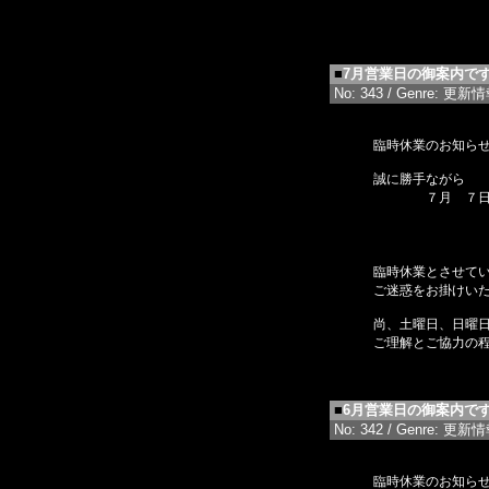
■
7月営業日の御案内で
No: 343 / Genre: 更新情報 
臨時休業のお知ら
誠に勝手ながら
７月 ７日（
１７
２３
３１
臨時休業とさせて
ご迷惑をお掛けい
尚、土曜日、日曜
ご理解とご協力の
■
6月営業日の御案内で
No: 342 / Genre: 更新情報 
臨時休業のお知ら