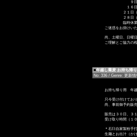
９日（
１６日（
２１日（
２８日（水
臨時休業とさ
ご迷惑をお掛けい
尚、土曜日、日曜
ご理解とご協力の
■
年越し蕎麦 お持ち帰り
No: 336 / Genre: 更新情報 
お持ち帰り用 年
只今受け付けてお
尚、事前御予約販
販売は３０日、３
受け取り時間（１
＊石臼自家製粉手
生麺とお出汁（か