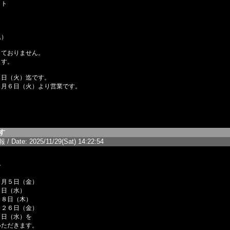
ット
）
込）
しておりません。
ます。
０日（火）迄です。
日（火）より営業です。
す
/ Date: 2025/11/29(Sat) 14:22:54
せ
２月５日（金）
水）
（木）
２６日（金）
水）を
いただきます。