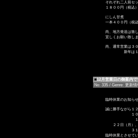
それぞれ二人前セ
１８００円（税込
にしん甘煮
一本４００円（税
尚、地方発送は致
宜しくお願い致し
尚、通常営業は３
新年は１月６
■
12月営業日の御案内で
No: 335 / Genre: 更新情報 
臨時休業のお知ら
誠に勝手ながら１
１０日（
１８日
２２日（月）、
３１日（
臨時休業とさせて