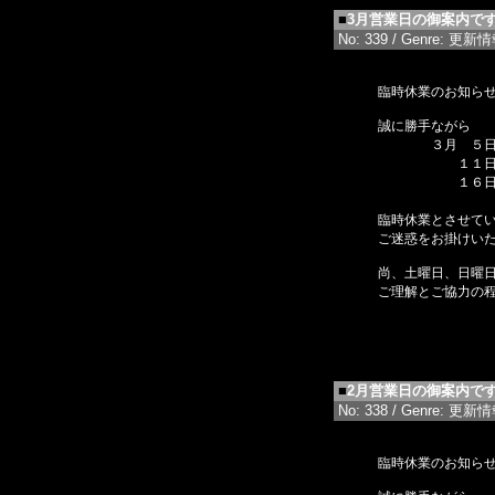
■
3月営業日の御案内で
No: 339 / Genre: 更新情報 
臨時休業のお知ら
誠に勝手ながら
３月 ５日
１１日（
１６日（月）
２５
臨時休業とさせて
ご迷惑をお掛けい
尚、土曜日、日曜
ご理解とご協力の
■
2月営業日の御案内で
No: 338 / Genre: 更新情報 
臨時休業のお知ら