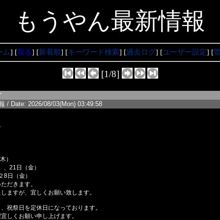
もうやん最新情報
ーム
] [
戻る
] [
新着順
] [
キーワード検索
] [
過去ログ
] [
ユーザー設定
] [
[1/8]
す
/ Date: 2026/08/03(Mon) 03:49:58
せ
）
木）
21日（金）
（金）
いただきます。
たしますが、宜しくお願い致します。
日、祝祭日を定休日になっております。
程宜しくお願い申し上げます。