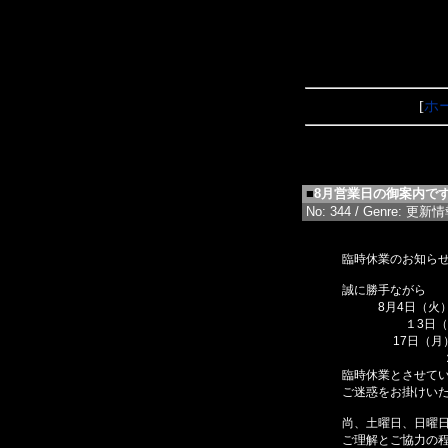
[
ホ
■
8月営業日の御案内で
No: 344 / Genre: 更新情報 
臨時休業のお知ら
誠に勝手ながら
8月4日（火
１3日（
17日（月）、
２8日
臨時休業とさせて
ご迷惑をお掛けい
尚、土曜日、日曜
ご理解とご協力の