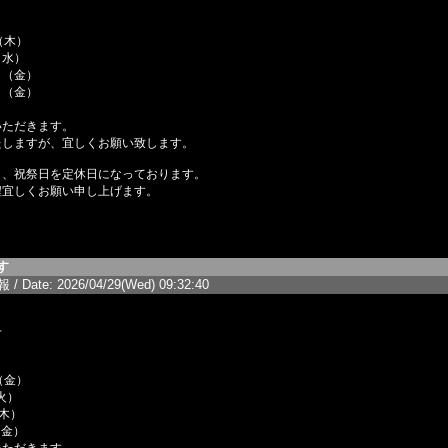
木）
（水）
金）
金）
いただきます。
たしますが、宜しくお願い致します。
日、祝祭日を定休日になっております。
程宜しくお願い申し上げます。
す
/ Date: 2026/04/29(Wed) 09:32:40
せ
金）
）
木）
金）