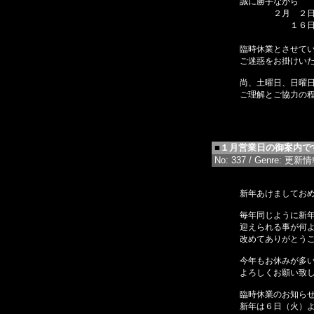
誠に勝手ながら
２月 ２日（
１６日（月）
２７
臨時休業とさせて
ご迷惑をお掛けい
尚、土曜日、日曜
ご理解とご協力の
■
１月営業日の御案内で
No: 337 / Genre: 更新情報 
新年あけましてお
毎年同じように新
迎えられる事が何
改めてありがとう
今年もお休みが多
よろしくお願い致
臨時休業のお知ら
新年は６日（火）