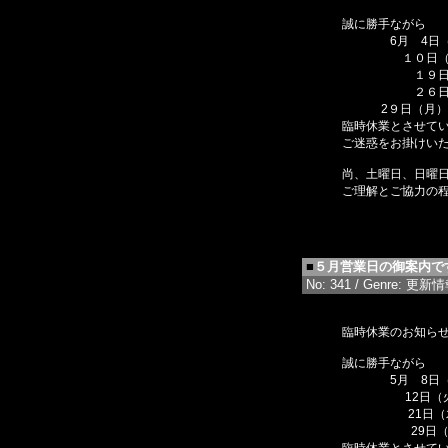
誠に勝手ながら
6月 4日（
１０日
１９日（
２６日（
2９日（月）
臨時休業とさせて
ご迷惑をお掛けい
尚、土曜日、日曜
ご理解とご協力の
■
５月営業日の御案内で
No: 341 / Genre: 更新情報 
臨時休業のお知ら
誠に勝手ながら
5月 8日（
12日（火
21日（
29日（