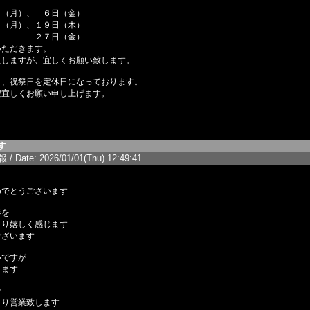
月）、 ６日（金）
、１９日（木）
日（金）
いただきます。
たしますが、宜しくお願い致します。
日、祝祭日を定休日になっております。
程宜しくお願い申し上げます。
す
/ Date: 2026/01/01(Thu) 12:49:41
めでとうございます
年を
より嬉しく感じます
ございます
いですが
します
せ
より営業致します