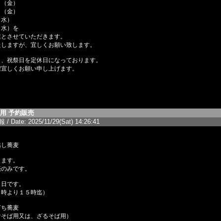
金）
金）
水）
）を
せていただきます。
たしますが、宜しくお願い致します。
日、祝祭日を定休日になっております。
程宜しくお願い申し上げます。
用 予約販売
/ Date: 2025/11/29(Sat) 14:26:41
越し蕎麦
ります。
売のみです。
１日です。
０時より１５時迄）
打ち蕎麦
けそば用又は、ざるそば用）