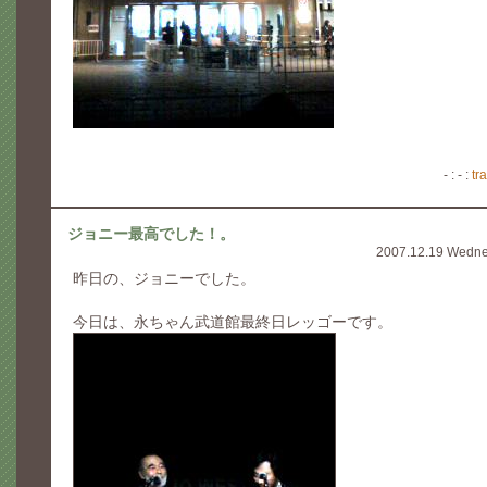
- : - :
tr
ジョニー最高でした！。
2007.12.19 Wedn
昨日の、ジョニーでした。
今日は、永ちゃん武道館最終日レッゴーです。