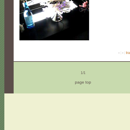
- : - :
tr
1/1
page top