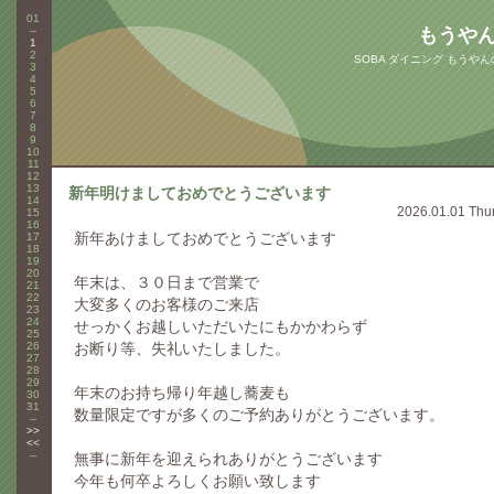
01
--
もうや
1
2
SOBA ダイニング もうや
3
4
5
6
7
8
9
10
11
12
13
新年明けましておめでとうございます
14
2026.01.01 Thu
15
16
新年あけましておめでとうございます
17
18
19
20
年末は、３０日まで営業で
21
22
大変多くのお客様のご来店
23
24
せっかくお越しいただいたにもかかわらず
25
26
お断り等、失礼いたしました。
27
28
29
年末のお持ち帰り年越し蕎麦も
30
31
数量限定ですが多くのご予約ありがとうございます。
--
>>
<<
--
無事に新年を迎えられありがとうございます
今年も何卒よろしくお願い致します