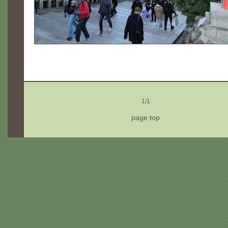
1/1
page top