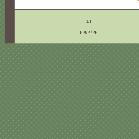
- : - :
tr
1/1
page top