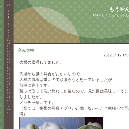
04
--
もうや
1
2
SOBA ダイニング もうや
3
4
5
6
7
8
9
10
11
12
13
辛み大根
14
2012.04.19 Thu
15
16
大根の収穫してました。
17
18
19
20
先週から腰の具合がおかいしので、
21
22
大根の収穫は重いので頑張らなと思っていましたが、
23
24
無事に完了です。
25
26
葉っぱ取って洗い終わった後なので、見た目は美味しそうじ
27
りましたが、
28
29
メッチャ辛いです。
30
--
（畑では、携帯の写真アプリが起動しなかった？家帰って再
>>
<<
帰）
--